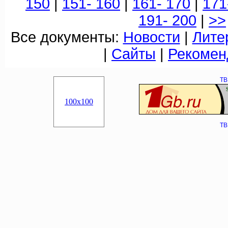
150
|
151- 160
|
161- 170
|
171
191- 200
|
>>
Все документы:
Новости
|
Лите
|
Сайты
|
Рекомен