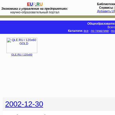
E
U
P
.
R
U
Библиотек
Сервисы
:
Экономика и управление на предприятиях:
Добавить U
научно-образовательный портал
Общеобразовател
Всег
Каталоги:
все
:
по тематике
:
по
QLE.RU / 120x60
2002-12-30