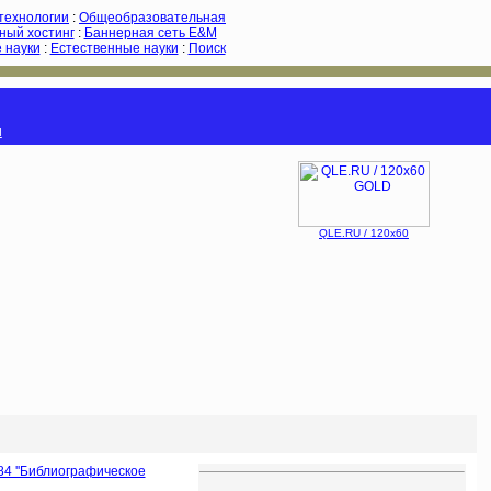
-технологии
:
Общеобразовательная
ный хостинг
:
Баннерная сеть E&M
 науки
:
Естественные науки
:
Поиск
и
QLE.RU / 120x60
84 ''Библиографическое