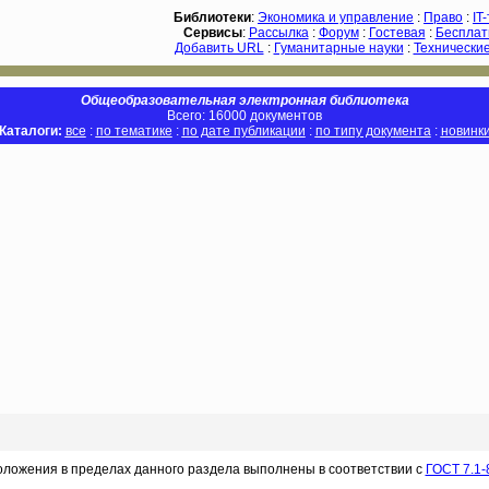
Библиотеки
:
Экономика и управление
:
Право
:
IT
Сервисы
:
Рассылка
:
Форум
:
Гостевая
:
Бесплат
Добавить URL
:
Гуманитарные науки
:
Технические
Общеобразовательная электронная библиотека
Всего: 16000 документов
Каталоги:
все
:
по тематике
:
по дате публикации
:
по типу документа
:
новинк
оложения в пределах данного раздела выполнены в соответствии с
ГОСТ 7.1-