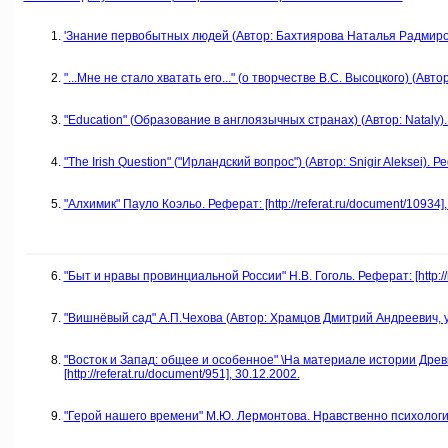
'Знание первобытных людей (Автор: Бахтиярова Наталья Радмировна)
"...Мне не стало хватать его..." (о творчестве В.С. Высоцкого) (Авто
"Education" (Образование в англоязычных странах) (Автор: Nataly). Р
"The Irish Question" ("Ирландский вопрос") (Автор: Snigir Aleksei). Ре
"Алхимик" Пауло Коэльо. Реферат: [http://referat.ru/document/10934],
"Быт и нравы провинциальной России" H.В. Гоголь. Реферат: [http://r
"Вишнёвый сад" А.П.Чехова (Автор: Храмцов Дмитрий Андреевич, учени
"Восток и Запад: общее и особенное" \На материале истории Древ
[http://referat.ru/document/951], 30.12.2002.
"Герой нашего времени" М.Ю. Лермонтова. Нравственно психологическ