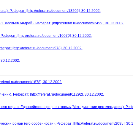
. Реферат: [http://referat.ru/document/13205], 30.12.2002.
р: Соловьев Андрей). Реферат: [http://referat.ru/document/2499], 30.12.2002.
еферат: [http://referat.ru/document/10070], 30.12.2002.
ферат: [http://referat.ru/document/978], 30.12.2002.
 30.12.2002.
eferat.ru/document/1878], 30.12.2002.
к). Реферат: [http://referat.ru/document/11292], 30.12.2002.
него мира и Европейского средневековья\ (Методические рекомендации). Реф
ий роман (его особенности). Реферат: [http://referat.ru/document/2095], 30.