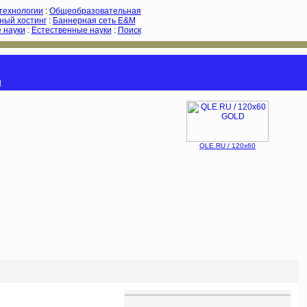
-технологии
:
Общеобразовательная
ный хостинг
:
Баннерная сеть E&M
 науки
:
Естественные науки
:
Поиск
и
QLE.RU / 120x60