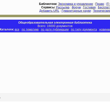
Библиотеки
:
Экономика и управление
:
Право
:
IT
Сервисы
:
Рассылка
:
Форум
:
Гостевая
:
Бесплат
Добавить URL
:
Гуманитарные науки
:
Технические
Общеобразовательная электронная библиотека
Всего: 16000 документов
Каталоги:
все
:
по тематике
:
по дате публикации
:
по типу документа
:
новинк
А