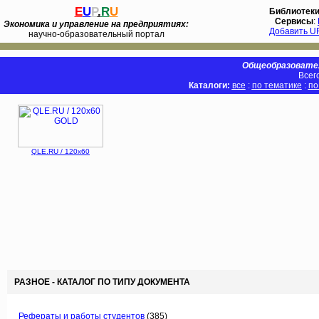
E
U
P
.
R
U
Библиотек
Сервисы
:
Экономика и управление на предприятиях:
Добавить U
научно-образовательный портал
Общеобразовател
Всег
Каталоги:
все
:
по тематике
:
по
QLE.RU / 120x60
РАЗНОЕ - КАТАЛОГ ПО ТИПУ ДОКУМЕНТА
Рефераты и работы студентов
(385)