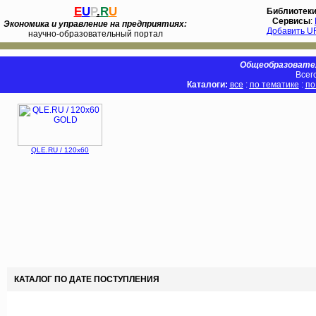
E
U
P
.
R
U
Библиотек
Сервисы
:
Экономика и управление на предприятиях:
Добавить U
научно-образовательный портал
Общеобразовател
Всег
Каталоги:
все
:
по тематике
:
по
QLE.RU / 120x60
КАТАЛОГ ПО ДАТЕ ПОСТУПЛЕНИЯ